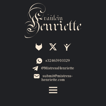
+32465910329
@MistressHenriette
submit@mistress-
henriette.com